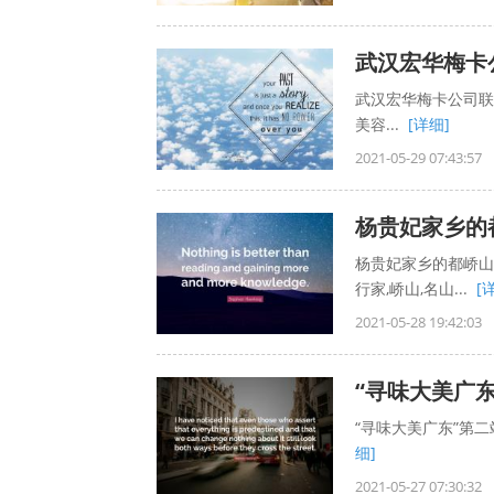
武汉宏华梅卡公司联合
美容...
[详细]
2021-05-29 07:43:57
杨贵妃家乡的都峤山
行家,峤山,名山...
[
2021-05-28 19:42:03
“寻味大美广
“寻味大美广东”第二站
细]
2021-05-27 07:30:32