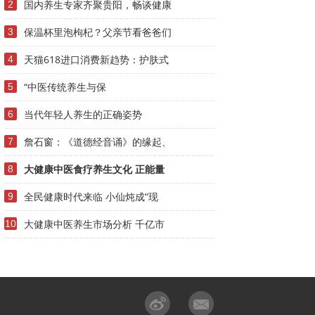
国内养生专家齐聚贵阳，畅谈健康
2
保温杯里泡枸杞？父亲节看爸爸们
3
天猫618进口消费新趋势：护肤式
4
“中医传统养生与保
5
当代年轻人养生的正确姿势
6
詹石窗：《道德经音诵》的缘起、
7
大健康中医食疗养生文化 正能量
8
全民健康时代来临 小仙炖成“现
9
大健康中医养生市场分析 千亿市
10