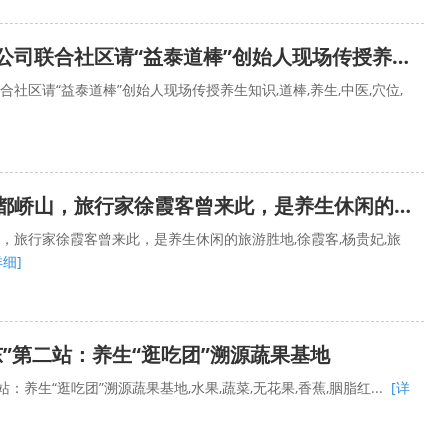
武汉宏华梅卡公司联合社区请“益泰道棒”创始人现场传授养生知识
社区请“益泰道棒”创始人现场传授养生知识,道棒,养生,中医,穴位,
杨贵妃家乡的都峤山，旅行家徐霞客曾来此，是养生休闲的旅游胜地
，旅行家徐霞客曾来此，是养生休闲的旅游胜地,徐霞客,杨贵妃,旅
详细]
东”第二站：养生“逛吃团”溯源蔬果基地
：养生“逛吃团”溯源蔬果基地,水果,蔬菜,无花果,香蕉,胭脂红...
[详