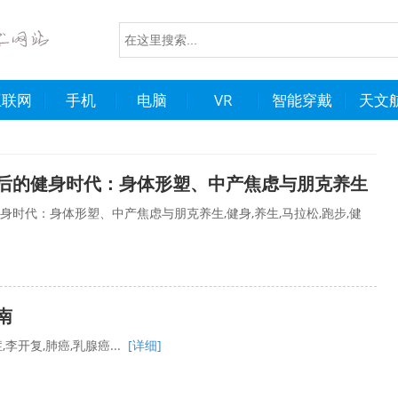
互联网
手机
电脑
VR
智能穿戴
天文
后的健身时代：身体形塑、中产焦虑与朋克养生
身时代：身体形塑、中产焦虑与朋克养生,健身,养生,马拉松,跑步,健
南
李开复,肺癌,乳腺癌...
[详细]