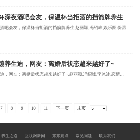
杯深夜酒吧会友，保温杯当拒酒的挡箭牌养生
酒吧会友，保温杯当拒酒的挡箭牌养生,赵丽颖,冯绍峰,娱乐圈,保温
蹦养生迪，网友：离婚后状态越来越好了~
，网友：离婚后状态越来越好了~,赵丽颖,冯绍峰,李冰冰,恋情...
7
8
9
10
11
下一页
末页
养生之道
互联网新闻
东东观点
常见问题
联系我们