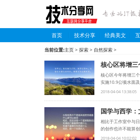
首页
技术分享
经典美文
当前位置:
主页
>
探索
>
自然探索
>
核心区将增三
核心区今年将增三个
实施10.9公顷水面
2018-04-04 13:38:05
国学与西学：
相比于工作室中与日
的创作也许不能算创
2018-04-04 10:02:02