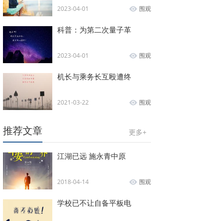
2023-04-01
围观
科普：为第二次量子革
2023-04-01
围观
机长与乘务长互殴遭终
2021-03-22
围观
推荐文章
更多+
江湖已远 施永青中原
2018-04-14
围观
学校已不让自备平板电