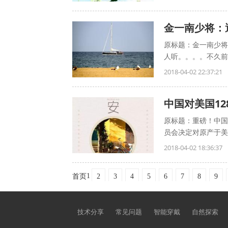
金一南少将：
原标题：金一南少将
人听。。。。不久前发
2018-04-02 22:37:21
中国对美国12
原标题：重磅！中国
员会决定对原产于美
2018-04-02 18:36:37
1
2
3
4
5
6
7
8
9
首页
技术分享
常见问题
智能穿戴
自然探索