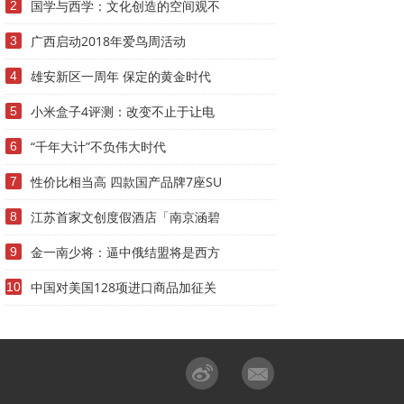
国学与西学：文化创造的空间观不
2
广西启动2018年爱鸟周活动
3
雄安新区一周年 保定的黄金时代
4
小米盒子4评测：改变不止于让电
5
“千年大计”不负伟大时代
6
性价比相当高 四款国产品牌7座SU
7
江苏首家文创度假酒店「南京涵碧
8
金一南少将：逼中俄结盟将是西方
9
中国对美国128项进口商品加征关
10