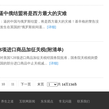
逼中俄结盟将是西方最大的灾难
：逼的中国与俄罗斯结盟，将是西方最大的灾难！基辛格的警告没
生在英国的“俄罗斯前间谍...
[详细]
8项进口商品加征关税(附清单)
对美国128项进口商品加征关税经国务院批准，国务院关税税则委
国的部分进口商品中止关税减...
[详细]
10
11
下一页
末页
共
页
条
14
134
养生之道
互联网新闻
东东观点
常见问题
联系我们